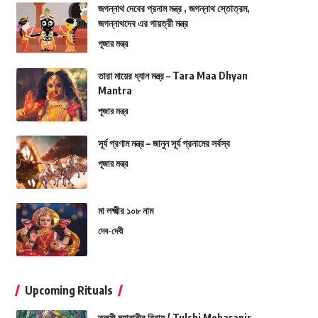
জগন্নাথ দেবের প্রনাম মন্ত্র , জগন্নাথ স্তোত্রম,
জগন্নাথদেব এর গায়ত্রী মন্ত্র
পূজার মন্ত্র
তারা মায়ের ধ্যান মন্ত্র – Tara Maa Dhyan
Mantra
পূজার মন্ত্র
সূর্য প্রণাম মন্ত্র – জানুন সূর্য প্রনামের সর্বস্ব
পূজার মন্ত্র
মা লক্ষ্মীর ১০৮ নাম
দেব-দেবী
Upcoming Rituals
তুলসী মহারানীর বিবাহ / Tulshi Moharanir