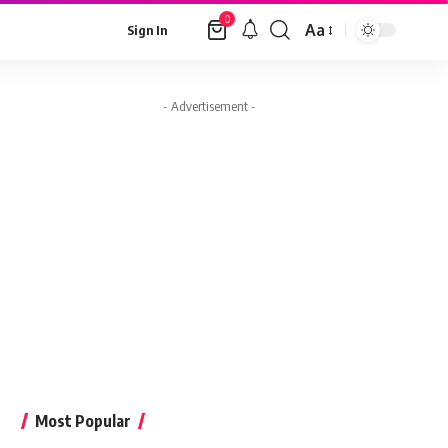
0
Aa
Sign In
Font
Resizer
- Advertisement -
Most Popular