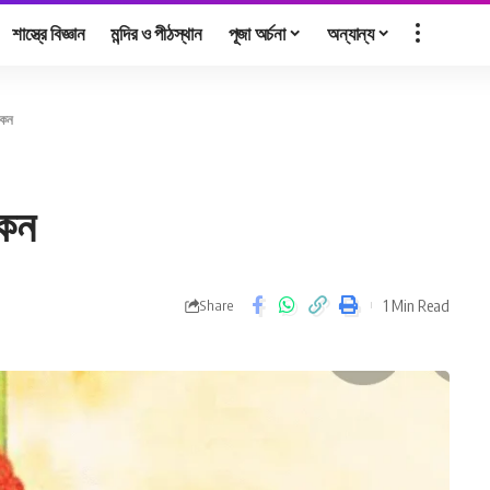
শাস্ত্রে বিজ্ঞান
মন্দির ও পীঠস্থান
পূজা অর্চনা
অন্যান্য
কেন
কেন
1 Min Read
Share