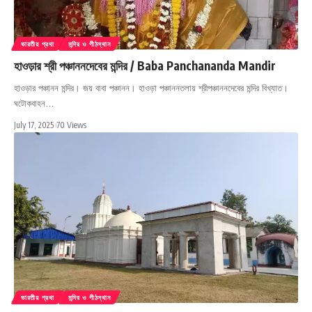
ভারতীয় প্রথা
মন্দির ও পীঠস্থান
হাওড়ার শ্রী পঞ্চাননদেবের মন্দির / Baba Panchananda Mandir
হাওড়ার পঞ্চানন মন্দির। জয় বাবা পঞ্চানন। হাওড়া পঞ্চাননতলায় শ্রীপঞ্চাননদেবের মন্দির বিখ্যাত।
ঘটোকবাহন…
July 17, 2025
70 Views
ভারতীয় প্রথা
মন্দির ও পীঠস্থান