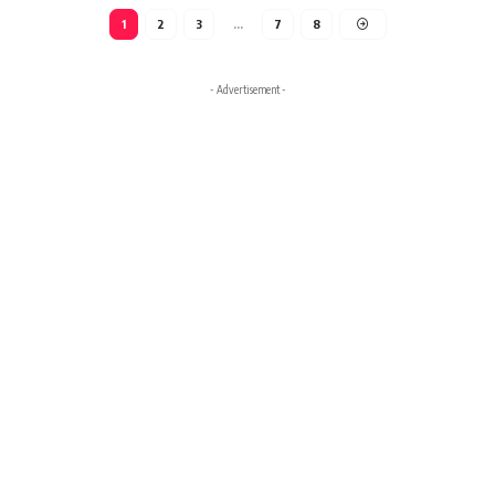
1
2
3
…
7
8
- Advertisement -