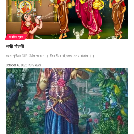
ভারতীয় প্রথা
লক্ষ্মী পাঁচালী
দোল পূর্ণিমার নিশি নির্মল আকাশ । ধীরে ধীরে বইতেছে মলয় বাতাস ।।…
October 6, 2025
78 Views