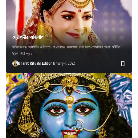
দ্রৌপদীর অভিশাপ
ঘটোৎকচকে দ্রৌপদীর অভিশাপ- পাণ্ডবদের বহুগুণময় রানী স্বল্প-মেজাজের জন্য পরিচিত
ছিল! তিনি প্রায়…
Bharat Rituals Editor
January 4, 2022