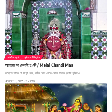
ভারতীয় প্রথা
মন্দির ও পীঠস্থান
আমতার মা মেলাই চণ্ডী / Melai Chandi Maa
ভক্তের ডাকে মা সাড়া দেন, কঠিন রোগ থেকে যেমন মায়ের কৃপায় মুক্তিও…
October 11, 2025
76 Views