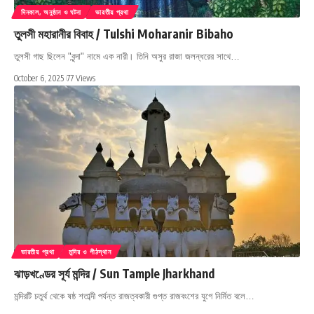
দিনকাল, অনুষ্ঠান ও ঘটনা
ভারতীয় প্রথা
তুলসী মহারানীর বিবাহ / Tulshi Moharanir Bibaho
তুলসী গাছ ছিলেন "বৃন্দা" নামে এক নারী। তিনি অসুর রাজা জলন্ধরের সাথে…
October 6, 2025
77 Views
ভারতীয় প্রথা
মন্দির ও পীঠস্থান
ঝাড়খণ্ডের সূর্য মন্দির / Sun Tample Jharkhand
মন্দিরটি চতুর্থ থেকে ষষ্ঠ শতাব্দী পর্যন্ত রাজত্বকারী গুপ্ত রাজবংশের যুগে নির্মিত বলে…