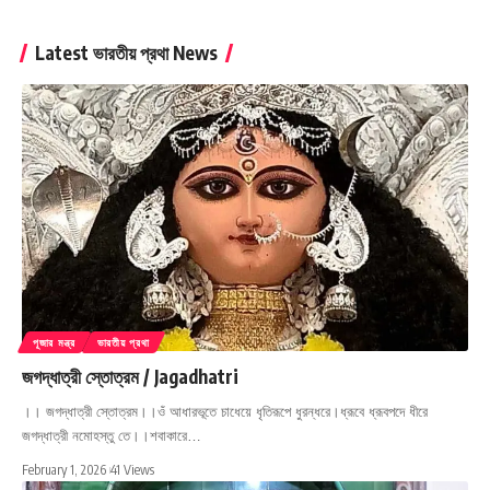
Latest ভারতীয় প্রথা News
পূজার মন্ত্র
ভারতীয় প্রথা
জগদ্ধাত্রী স্তোত্রম / Jagadhatri
।। জগদ্ধাত্রী স্তোত্রম।।ওঁ আধারভূতে চাধেয়ে ধৃতিরূপে ধুরন্ধরে।ধ্রূবে ধ্রূবপদে ধীরে
জগদ্ধাত্রী নমোহস্তু তে।।শবাকারে…
February 1, 2026
41 Views