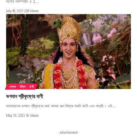
দহনায নমশ্শিবায ॥ 1…
July 18, 2021
228 Views
শ্লোক - উক্তি - বাণী
ভগবান শ্রীকৃষ্ণের বাণী
মহাভারতের ভগবান শ্রীকৃষ্ণের কথা আমরা অল্প বিস্তর সবাই জানি এবং পড়েছি। এই…
May 10, 2021
1k Views
- Advertisement -