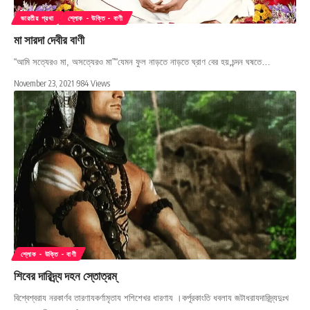
ভারতীয় প্রথা
শ্লোক - উক্তি - বাণী
মা সারদা দেবীর বাণী
“আমি সত্যেরও মা, অসত্যেরও মা”“যেমন ফুল নাড়তে নাড়তে ঘ্রাণ বের হয়,চন্দন ঘষতে…
November 23, 2021
984 Views
শ্লোক - উক্তি - বাণী
শিবের দারিদ্র্য দহন স্তোত্রম্
বিশ্বেশ্বরায নরকার্ণব তারণাযকর্ণামৃতায শশিশেখর ধারণায ।কর্পূরকাংতি ধবলায জটাধরাযদারিদ্র্যদুঃখ