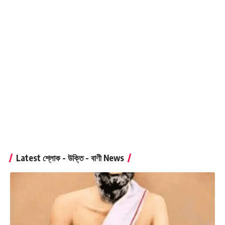
Latest শ্লোক - উক্তি - বাণী News