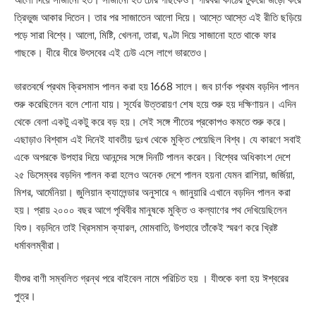
ত্রিভুজ আকার দিতেন। তার পর সাজাতেন আলো দিয়ে। আস্তে আস্তে এই রীতি ছড়িয়ে
পড়ে সারা বিশ্বে। আলো, মিষ্টি, খেলনা, তারা, ঘণ্টা দিয়ে সাজানো হতে থাকে ফার
গাছকে। ধীরে ধীরে উৎসবের এই ঢেউ এসে লাগে ভারতেও।
ভারতবর্ষে প্রথম ক্রিসমাস পালন করা হয় 1668 সালে। জব চার্ণক প্রথম বড়দিন পালন
শুরু করেছিলেন বলে শোনা যায়। সূর্যের উত্তরায়ণ শেষ হয়ে শুরু হয় দক্ষিণায়ন। এদিন
থেকে বেলা একটু একটু করে বড় হয়। সেই সঙ্গে শীতের প্রকোপও কমতে শুরু করে।
এছাড়াও বিশ্বাস এই দিনেই যাবতীয় দুঃখ থেকে মুক্তি পেয়েছিল বিশ্ব। যে কারণে সবাই
একে অপরকে উপহার দিয়ে আনন্দের সঙ্গে দিনটি পালন করেন। বিশ্বের অধিকাংশ দেশে
২৫ ডিসেম্বর বড়দিন পালন করা হলেও অনেক দেশে পালন হয়না যেমন রাশিয়া, জর্জিয়া,
মিশর, আর্মেনিয়া। জুলিয়ান ক্যালেন্ডার অনুসারে ৭ জানুয়ারি এখানে বড়দিন পালন করা
হয়। প্রায় ২০০০ বছর আগে পৃথিবীর মানুষকে মুক্তি ও কল্যাণের পথ দেখিয়েছিলেন
যিশু। বড়দিনে তাই খ্রিসমাস ক্যারল, মোমবাতি, উপহারে তাঁকেই স্মরণ করে খ্রিষ্ট
ধর্মাবলম্বীরা।
যীশুর বাণী সম্বলিত গ্রন্থ পরে বাইবেল নামে পরিচিত হয় । যীশুকে বলা হয় ঈশ্বরের
পুত্র।