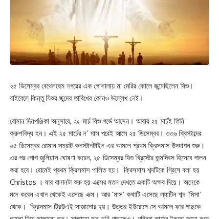
২৫ ডিসেম্বর বেথেলহেম নগরের এক গোশালায় মা মেরির কোলে জন্মেছিলেন যিশু।
বাইবেলে কিন্তু যিশুর জন্মের তারিখের কোনও উল্লেখ নেই।
রোমান দিনপঞ্জিকা অনুসারে, ২৫ মার্চ যিশু গর্ভে আসেন। আবার ২৫ মার্চই তিনি
ক্রুশবিদ্ধ হন। এই ২৫ মার্চের ন’‌ মাস পরেই আসে ২৫ ডিসেম্বর। ৩৩৬ খ্রিস্টাব্দের
২৫ ডিসেম্বর রোমান সম্রাট কনস্টানটাইন এর আমলে প্রথম ক্রিসমাস উদযাপন শুরু।
এর পর পোপ জুলিয়াস ঘোষণা করেন, ২৫ ডিসেম্বর যিশু খ্রিস্টের জন্মদিবস হিসেবে পালন
করা হবে। রোমেই প্রথম ক্রিসমাস পালিত হয়। ক্রিসমাস শব্দটিকে গ্রিসে বলা হয়
Christos । যার বানানটা শুরু হয় এক্সের মতন দেখতে একটি অক্ষর দিয়ে। অনেকে
মনে করেন এখান থেকেই এসেছে এক্স। আর ‘‌মাস’‌ কথাটি এসেছে ল্যাটিন শব্দ ‘‌মিসা’‌
থেকে। ক্রিসমাস ট্রিউএই সাজানোর হয়। উত্তর ইউরোপে সে আমলে ফার গাছকে
আলো দিয়ে সাজানো হত। সাজানো হত চেরি গাছকেও। গরিবরা কাঠের টুকরো জড়ো করে