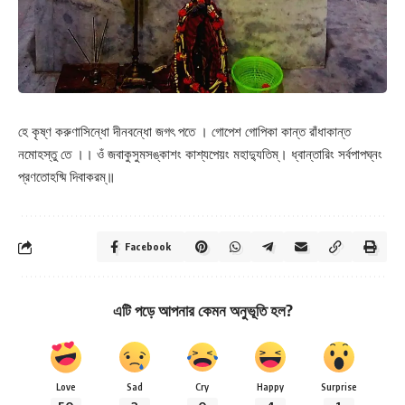
হে কৃষ্ণ করুণাসিন্ধো দীনবন্ধো জগৎ পতে । গোপেশ গোপিকা কান্ত রাঁধাকান্ত
নমোহস্তু তে ।। ওঁ জবাকুসুমসঙ্কাশং কাশ্যপেয়ং মহাদ্যুতিম্। ধ্বান্তারিং সর্বপাপঘ্নং
প্রণতোহষ্মি দিবাকরম্॥
Facebook
এটি পড়ে আপনার কেমন অনুভূতি হল?
Love
Sad
Cry
Happy
Surprise