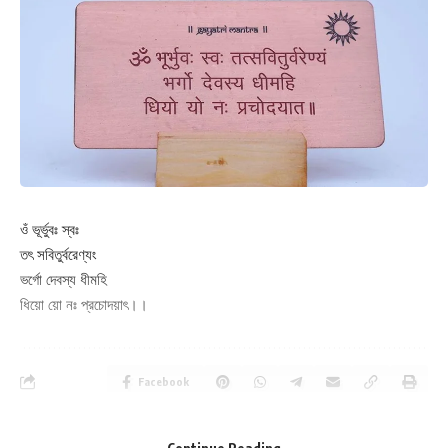
ওঁ ভূর্ভুবঃ স্বঃ
তৎ সবিতুর্বরেণ্যং
ভর্গো দেবস্য ধীমহি
ধিয়ো য়ো নঃ প্রচোদয়াৎ।।
Facebook