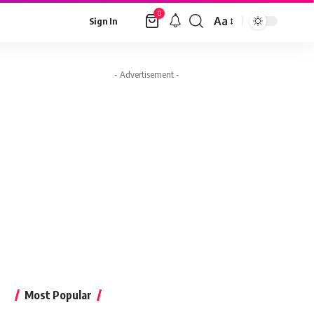
0
Aa
Sign In
Font
Resizer
- Advertisement -
Most Popular