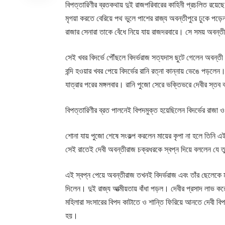
বিপত্তারিণীর ব্রতকথায় দুই রাজপরিবারের কাহিনী প্রচলিত রয়
মৃগয়া করতে বেরিয়ে পথ ভুলে পাশের রাজ্য অবন্তীপুরে ঢুকে পড়
রাজার সেনারা তাকে বেঁধে নিয়ে যায় রাজদরবারে। সে সময় অবন্
সেই খবর বিদর্ভে পৌঁছলে বিদর্ভরাজ সত্যদাস ছুটে গেলেন অবন্তী
বন্দি হওয়ার খবর পেয়ে বিদর্ভের রানি রত্না কান্নায় ভেঙে 
যাত্রার পরের মঙ্গলবার। রানি পুজো সেরে ভক্তিভরে দেবীর স্ত
বিপত্তারিণীর ব্রত পালনেই বিপদমুক্ত হয়েছিলেন বিদর্ভের রাজা 
শোনা যায় পুজো শেষে সংকল্প করলেন মায়ের কৃপা না হলে তিনি এই 
সেই রাতেই দেবী অবন্তীরাজ চক্রধরকে স্বপ্ন দিয়ে বললেন যে তু
এই স্বপ্ন পেয়ে অবন্তীরাজ তখনই বিদর্ভরাজ এবং তাঁর ছেলেকে মুক
দিলেন। দুই রাজ্য আত্মীয়তায় বাঁধা পড়ল। দেবীর প্রসাদ লাভ 
মহিলারা সংসারের বিপদ কাটাতে ও শান্তি ফিরিয়ে আনতে দেবী বিপত
হয়।