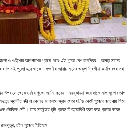
। বাংলা ও ওড়িশার আশপাশের গ্রামে-গঞ্জে এই পুজো বেশ জনপ্রিয়। আষাঢ় মাসের
াধারণত এই পুজো হয়ে থাকে। লক্ষণীয় আষাঢ় মাসের শুক্লা দ্বিতীয়া অর্থাৎ রথযাত্রা
দিন উপবাসে থেকে দেবীর পুজো অর্চনা করেন। মনষ্কামনা করে হাতে লাল সুতোর তাগা
েত্রে স্থানীয় নদী বা কোনও জলাশয়ে স্নান সেরে দণ্ডি কেটে পুজোর জায়গায় গিয়ে
লৌকিক দেবী। তবে মার্কন্ডেয় মুনি প্রথম বিপত্তারিণী ব্রত কথা প্রচার করেন।
ও রাজপুত্র, রইল পুজোর ইতিহাস