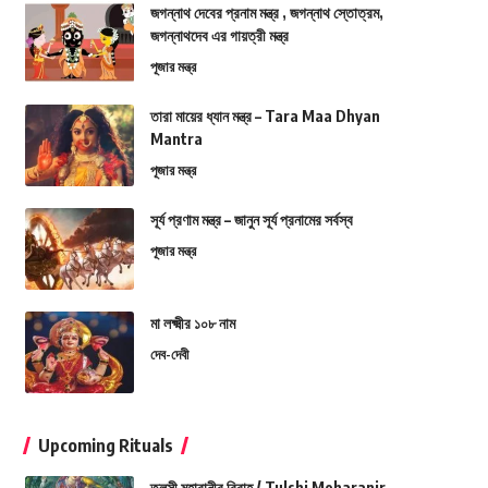
জগন্নাথ দেবের প্রনাম মন্ত্র , জগন্নাথ স্তোত্রম,
জগন্নাথদেব এর গায়ত্রী মন্ত্র
পূজার মন্ত্র
তারা মায়ের ধ্যান মন্ত্র – Tara Maa Dhyan
Mantra
পূজার মন্ত্র
সূর্য প্রণাম মন্ত্র – জানুন সূর্য প্রনামের সর্বস্ব
পূজার মন্ত্র
মা লক্ষ্মীর ১০৮ নাম
দেব-দেবী
Upcoming Rituals
তুলসী মহারানীর বিবাহ / Tulshi Moharanir