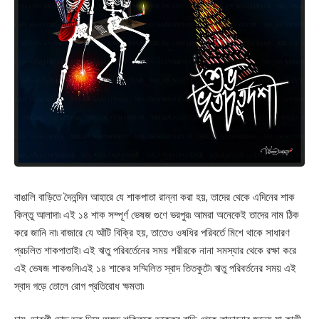
বাঙালি বাড়িতে দৈনন্দিন আহারে যে শাকপাতা রান্না করা হয়, তাদের থেকে এদিনের শাক
কিন্তু আলাদা৷ এই ১৪ শাক সম্পূর্ণ ভেষজ গুণে ভরপুর৷ আমরা অনেকেই তাদের নাম ঠিক
করে জানি না৷ বাজারে যে আঁটি বিক্রি হয়, তাতেও ওষধির পরিবর্তে মিশে থাকে সাধারণ
প্রচলিত শাকপাতাই৷ এই ঋতু পরিবর্তেনের সময় শরীরকে নানা সমস্যার থেকে রক্ষা করে
এই ভেষজ শাকগুলি৷এই ১৪ শাকের সম্মিলিত স্বাদ তিতকুটে৷ ঋতু পরিবর্তনের সময় এই
স্বাদ গড়ে তোলে রোগ প্রতিরোধ ক্ষমতা৷