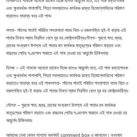
হিলঞ্চ-এই শাককে অনেকে ডাকেন হিঞ্চে বলেও৷ আয়ুর্বেদ মতে, এই শাক রক্তশোধক
এবং ক্ষুধাবর্ধক৷ পাশাপাশি, পিত্ত সমস্যাতেও কার্যকর৷ রক্তে হিমোগ্লোবিনের পরিমাণ
বাড়াতেও সাহায্য করে এই শাক৷
পলতা- পটলের পাতাই পরিচিত পলতাপাতা নামে৷ খিদে ও হজমশক্তি দুই-ই বাড়ায় এই
পাতার তিক্ত স্বাদ৷ নিয়মিত খেলে দূর হয় কোষ্ঠ্যকাঠিন্য৷শৌলফ- পুরনো ক্ষত, জ্বর,
চোখের সংক্রমণ উপশমে এই পাতার রস কার্যকর৷ মাতৃদুগ্ধের পরিমাণ বাড়াতে এবং
বাচ্চদের পেটের গণ্ডগোল সারাতে এই শাক দেওয়া হয় আয়ুর্বেদ চিকিৎসায়৷
হিলঞ্চ – এই শাককে অনেকে ডাকেন হিঞ্চে বলেও৷ আয়ুর্বেদ মতে, এই শাক রক্তশোধক
এবং ক্ষুধাবর্ধক৷ পাশাপাশি, পিত্ত সমস্যাতেও কার্যকর৷ রক্তে হিমোগ্লোবিনের পরিমাণ
বাড়াতেও সাহায্য করে এই শাক৷পলতা- পটলের পাতাই পরিচিত পলতাপাতা নামে৷ খিদে ও
হজমশক্তি দুই-ই বাড়ায় এই পাতার তিক্ত স্বাদ৷ নিয়মিত খেলে দূর হয় কোষ্ঠ্যকাঠিন্য৷
শৌলফ – পুরনো ক্ষত, জ্বর, চোখের সংক্রমণ উপশমে এই পাতার রস কার্যকর৷
মাতৃদুগ্ধের পরিমাণ বাড়াতে এবং বাচ্চদের পেটের গণ্ডগোল সারাতে এই শাক দেওয়া হয়
আয়ুর্বেদ চিকিৎসায়৷
আমাদের লেখা কেমন লাগলো অবশ্যই comment box এ জানাবেন। ধন্যবাদ