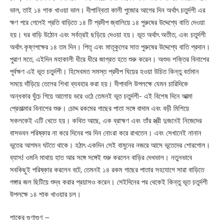
ভাল, তাই ১৪ শাক খাওয়া ভাল। দীপান্বিতা কালী পুজোর আগের দিন অর্থাৎ চতুর্দশী এর
ক্ষণ পরে গেলেই প্রতি বাড়িতে ১৪ টি প্রদীপ জ্বালিয়ে ১৪ পুরুষের উদ্দেশ্যে বাতি দেওয়া
হয়। ঘর বাড়ি উঠোন এবং সর্বত্রই ছড়িয়ে দেওয়া হয়। ভূত অর্থাৎ অতীত, এবং চতুর্দশী
অর্থাৎ কৃষ্ণপক্ষের ১৪ তম দিন। পিতৃ এবং মাতৃকুলের সাত পুরুষের উদ্দেশ্যে বাতি প্রদান।
পুরাণ মতে, এইদিন মহাকালী ধীরে ধীরে জাগ্রত হতে শুরু করেন। অশুভ শক্তির বিনাশের
পূর্বক্ষণ এই ভূত চতুর্দশী। হিসেবমত সমস্ত প্রদীপ ঘিয়ের হওয়া উচিত কিন্তু বর্তমান
সময়ে দাঁড়িয়ে তেলের শিখা ব্যবহার করা হয়। দীপাবলি উপলক্ষে যেমন চারিদিকে
অন্ধকার ঘুঁচে গিয়ে আলোয় ভরে ওঠে তেমনই ভূত চতুর্দশী- এই বিশেষ দিনে আত্মা
প্রেতাত্মার বিনাশের শুরু। চোদ্দ রকমের গাছের পাতা সঙ্গে বাদাম এবং বড়ী মিশিয়ে
সকলকেই এটি খেতে হয়। কথিত আছে, এক ব্রাহ্মণ এবং তাঁর স্ত্রী দুজনেই নিজেদের
বাসভবন পরিষ্কার না করে দিনের পর দিন নোংরা করে রাখতেন। এবং সেখানেই নানান
ভূতের আগমন ঘটতে থাকে। হঠাৎ একদিন সেই বামুনের নজরে আসে ভূতেদের শোরগোল।
ব্যাস! ওমনি মাথায় হাত আর সঙ্গে সঙ্গেই শুরু করলেন বাড়ির দেখভাল। নতুনভাবে
সবকিছুই পরিষ্কার করলেন বটে, তেমনই ১৪ রকম গাছের পাতার সহযোগে সারা বাড়িতে
গঙ্গার জল ছিটিয়ে শুদ্ধ করার প্রয়াসও করেন। সেইদিনের পর থেকেই কিন্তু ভূত চতুর্দশী
উপলক্ষে ১৪ শাক খাওয়ার চল।
শাকের গুণাগুণ –