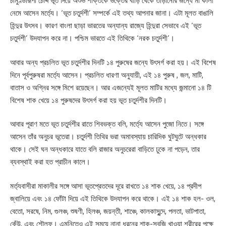
চামুণ্ডারূপী চোদ্দ ভূত দিয়ে অশুভ শক্তিকে ভক্তের বাড়ি থেকে তাড়ানোর জন্যে মা কালী
নেমে আসেন মর্ত্যে। ‘ভূত চতুর্দশী’ সম্পর্কে এই তথ্য আপনার জানা। এটা মূলত বাঙালি
হিন্দুর উৎসব। কারণ বাংলা ছাড়া ভারতের অন্যান্য রাজ্যে হিন্দুরা সেভাবে এই ‘ভূত
চতুর্দশী’ উদযাপন করে না। পশ্চিম ভারতে এই তিথিকে ‘নরক চতুর্দশী’।
আবার অন্য প্রচলিত ভূত চতুর্দশীর দিনটি ১৪ পুরুষের জন্যে উৎসর্গ করা হয়। এই বিশেষ
দিনে পূর্বপুরুষরা মর্ত্যে আসেন। প্রচলিত ধারণা অনুযায়ী, এই ১৪ পুরুষ , জল, মাটি,
বাতাস ও অগ্নির সঙ্গে মিশে রয়েছেন। আর এজন্যেই মূলত মাটির মধ্যে জন্মানো ১৪ টি
বিশেষ শাক খেয়ে ১৪ পুরুষদের উৎসর্গ করা হয় ভূত চতুর্দশীর দিনটি।
আবার পূরাণ মতে ভূত চতুর্দশীর রাতে শিবভক্ত বলি, মর্ত্যে আসেন পুজো নিতে। সঙ্গে
আসেন তাঁর অনুচর ভূতেরা। চতুর্দশী তিথির ভরা অমাবস্যায় চারিদিক ঘুটঘুটে অন্ধকার
থাকে। সেই ঘন অন্ধকারে যাতে বলি রাজার অনুচরেরা বাড়িতে ঢুকে না পড়েন, তার
ব্যবস্থাই করা হত প্রাচীন কালে।
মর্ত্যবাসীরা মাকালীর সঙ্গে আসা ভূতপ্রেতদের দূরে রাখতে ১৪ শাক খেয়ে, ১৪ প্রদীপ
জ্বালিয়ে এবং ১৪ ফোঁটা দিয়ে এই তিথিকে উদযাপন করে থাকে। এই ১৪ শাক হল- ওল,
বেতো, সরষে, নিম, গুলঞ্চ, শুষণী, হিলঞ্চ, জয়ন্তী, শাঞ্চে, কালকাসুন্দে, পলতা, ভাটপাতা,
কেঁউ, এবং শৌলফ। এমনিতেও এই সময়ে নানা ধরনের শাক-সবজি খাওয়া শরীরের পক্ষে