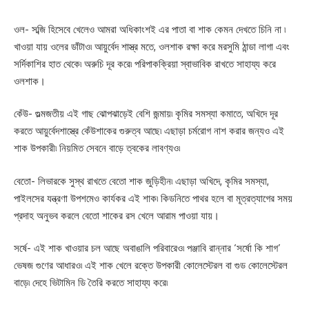
ওল- সব্জি হিসেবে খেলেও আমরা অধিকাংশই এর পাতা বা শাক কেমন দেখতে চিনি না ৷
খাওয়া যায় ওলের ডাঁটাও৷ আয়ুর্বেদ শাস্ত্র মতে, ওলশাক রক্ষা করে মরসুমি ঠান্ডা লাগা এবং
সর্দিকাশির হাত থেকে৷ অরুচি দূর করে৷ পরিপাকক্রিয়া স্বাভাবিক রাখতে সাহায্য করে
ওলশাক।
কেঁউ- গুল্মজতীয় এই গাছ ঝোপঝাড়েই বেশি জন্মায়৷ কৃমির সমস্যা কমাতে, অখিদে দূর
করতে আয়ুর্বেদশাস্ত্রে কেঁউশাকের গুরুত্ব আছে৷ এছাড়া চর্মরোগ নাশ করার জন্যও এই
শাক উপকারী৷ নিয়মিত সেবনে বাড়ে ত্বকের লাবণ্যও৷
বেতো- লিভারকে সুস্থ রাখতে বেতো শাক জুড়িহীন৷ এছাড়া অখিদে, কৃমির সমস্যা,
পাইলসের যন্ত্রণা উপশমেও কার্যকর এই শাক৷ কিডনিতে পাথর হলে বা মূত্রত্যাগের সময়
প্রদাহ অনুভব করলে বেতো শাকের রস খেলে আরাম পাওয়া যায়।
সর্ষে- এই শাক খাওয়ার চল আছে অবাঙালি পরিবারেও৷ পঞ্জাবি রান্নার ‘সর্ষো কি শাগ’
ভেষজ গুণের আধারও৷ এই শাক খেলে রক্তে উপকারী কোলেস্টেরল বা গুড কোলেস্টেরল
বাড়ে৷ দেহে ভিটামিন ডি তৈরি করতে সাহায্য করে৷