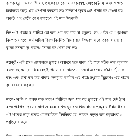
কালকাসুন্দে- অ্যালার্জি-সহ ত্বকের যে কোনও সংক্রমণ, কোষ্ঠকাঠিন্য, জ্বর ও ক্ষত
নিরাময়ের জন্য এই গুল্মপাতা ব্যবহৃত হয়৷ সর্দিকাশি জ্বরে এই পাতার রস দেওয়া হয়৷
অরুচি এবং পেটের রোগ কমাতেও এই শাক উপকারী৷
নিম-এই পাতার উপকারিতা তো বলে শেষ করা যায় না৷ মধুমেহ এবং পেটের রোগ প্রশমনে
নিমপাতার মতো কার্যকারিতা বিরল৷ নিয়মিত নিমের রসে উজ্জ্বল থাকে ত্বক৷ বাচ্চাদের
কৃমির সমস্যা দূর করতেও নিমের রস খেতে বলা হয়৷
জয়ন্তী- এই গুল্মও ঝোপঝাড়ে জন্মায় ৷ অনাদরে পড়ে থাকা এই পাতা সঠিক ভাবে ব্যবহার
করলে বহু সমস্যা থেকে রেহাই পাওয়া যায়৷ সারতে না চাওয়া একঘেয়ে কাঁচা সর্দি, নাক
বন্ধ এবং মাথা ভার হয়ে থাকার সমস্যায় কার্যকর এই পাতা৷ মধুমেহ নিয়্ন্ত্রণেও এই পাতার
রস ব্যবহার কর হয়৷
শাঞ্চে- সাঞ্চি বা মালঞ্চ শাক নামেও পরিচিত ৷ জলা জায়গায় জন্মানো এই শাক পেট ঠান্ডা
রাখে৷ পরিপাক ক্রিয়ায় সাহায্য করে৷ অখিদে দূর করে খিদে বাড়ায়৷ প্রচুর ফাইবার থাকায়
এই শাকের জন্য রক্তে কোলেস্টেরল নিয়ন্ত্রিত হয়৷ আয়রন সমৃদ্ধ বলে রক্তাল্পতাও
প্রতিরোধ করে৷